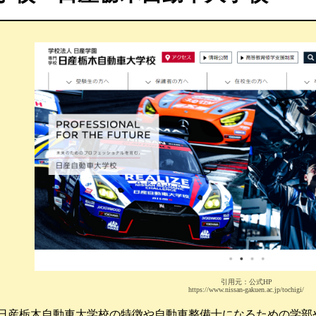
引用元：公式HP
https://www.nissan-gakuen.ac.jp/tochigi/
日産栃木自動車大学校の特徴や自動車整備士になるための学部