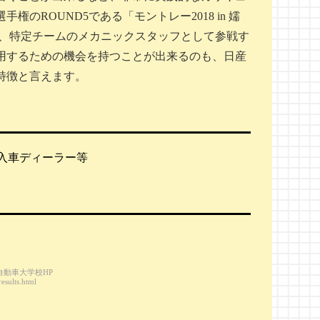
ROUND5である「モントレー2018 in 嬬
8」で、特定チームのメカニックスタッフとして参戦す
用するための機会を持つことが出来るのも、日産
特徴と言えます。
入車ディーラー等
自動車大学校HP
results.html