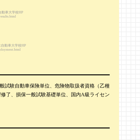
自動車大学校HP
results.html
木自動車大学校HP
mployment.html
保一般試験自動車保険単位、危険物取扱者資格（乙種
習修了、損保一般試験基礎単位、国内A級ライセン