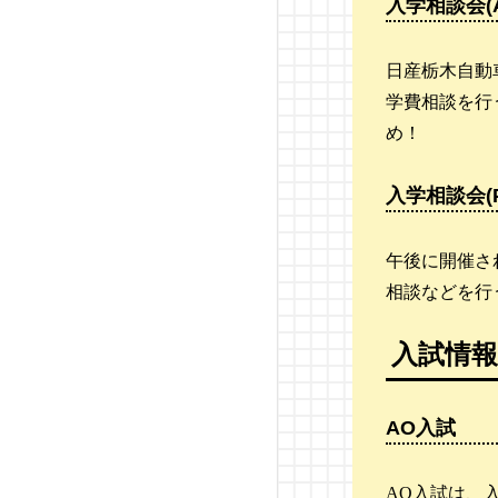
入学相談会(
西鉄自動車専門学校
日産栃木自動
麻生工科自動車学校
学費相談を行
め！
東海工科自動車大学校
国際自動車・ビューティ
入学相談会(
ー専門学校
午後に開催さ
新潟国際自動車大学校
相談などを行
群馬自動車大学校
入試情報
関東工業自動車大学校
AO入試
AO入試は、