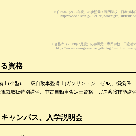
※合格率（2020年度）の参照元：専門学校 日産栃木
https://www.nissan-gakuen.ac.jp/tochigi/qualification/
％
※合格率（2019年3月度）の参照元：専門学校 日産栃
https://www.nissan-gakuen.ac.jp/tochigi/qualification/e
きる資格
備士(小型)、二級自動車整備士[ガソリン・ジーゼル]、損損
圧電気取扱特別講習、中古自動車査定士資格、ガス溶接技能講
ンキャンパス、入学説明会