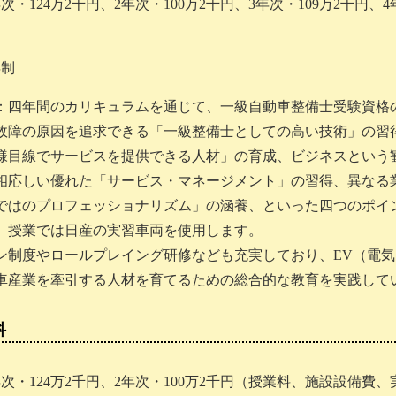
次・124万2千円、2年次・100万2千円、3年次・109万2千円
）
年制
：四年間のカリキュラムを通じて、一級自動車整備士受験資格
故障の原因を追求できる「一級整備士としての高い技術」の習
様目線でサービスを提供できる人材」の育成、ビジネスという
相応しい優れた「サービス・マネージメント」の習得、異なる
ではのプロフェッショナリズム」の涵養、といった四つのポイ
、授業では日産の実習車両を使用します。
ン制度やロールプレイング研修なども充実しており、EV（電
車産業を牽引する人材を育てるための総合的な教育を実践して
科
年次・124万2千円、2年次・100万2千円（授業料、施設設備費