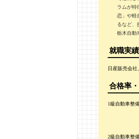
日産・自動車大学校
ラムが特
恋」や軽
東京工科自動車大学校
るなど、
大原自動車工科大学校
栃木自動
読売自動車大学校
就職実績
日本工学院一級自動車整
日産販売会社
備科
合格率・
つくば自動車大学校
名鉄自動車専門学校
1級自動車整備
東京自動車大学校
第一自動車大学校
2級自動車整備