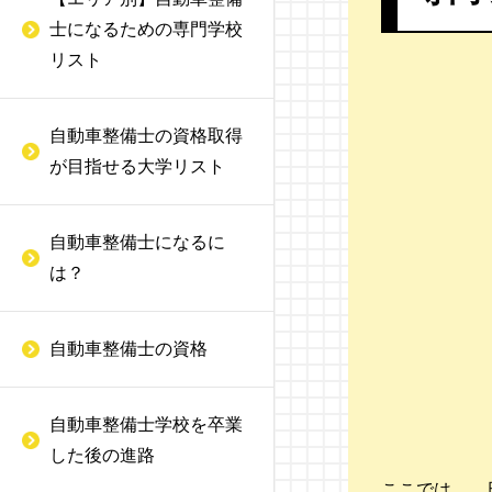
日産愛媛自動車大学校
中古自動車査定士
士になるための専門学校
神奈川にある自動車整備
未経験から自動車整備士
日本モータースポーツ専
リスト
士の専門学校
になるには
損保一般試験
門学校大阪校
千葉にある自動車整備士
自動車整備士の仕事内容
ソーシャル検定
自動車整備士の資格取得
大阪自動車整備専門学校
の専門学校
が目指せる大学リスト
自動車の溶接資格をとる
自動車電気装置整備士
阪神自動車航空鉄道専門
埼玉にある自動車整備士
には
学校
自動車車体整備士
の専門学校
自動車整備士になるに
自動車検査員とは
は？
金沢科学技術大学校
自動車タイヤ整備士
大型トラック整備士とは
愛知自動車整備専門学校
産業車両整備技能士
自動車整備士の資格
車体整備士とは
富士メカニック専門学校
Honda認定資格
二輪自動車整備士とは
自動車整備士学校を卒業
赤門自動車整備大学校
トヨタ検定
した後の進路
二級自動車整備士の試験
松本情報工科専門学校
日産サービス技術修得制
ここでは、 