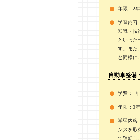
年限：2
越生自動車大学校
学習内容
阪和鳳自動車工業専門学
知識・技
校
といった
す。また
京都自動車専門学校
と同様に
神奈川総合大学校
自動車整備
横浜テクノオート専門学
校
学費：1年
ホンダテクニカル
カレッ
年限：3
ジ関東
学習内容
トヨタ東京自動車大学校
ンスを取
で運転し