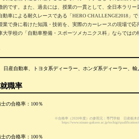
徴的です。また、過去には、授業の一貫として、全日本ラリー選手権の
自動車による耐久レースである「HERO CHALLENGE201
授業で身に着けた知識・技術を、実際のカーレースの現場で応
車大学校の「自動車整備・スポーツメカニクス科」ならではの
、日産自動車、トヨタ系ディーラー、ホンダ系ディーラー、輸
就職率
士の合格率：100％
※合格率（2020年度）の参照元：専門学校 日産栃木
https://www.nissan-gakuen.ac.jp/tochigi/qualification/
士の合格率：100％