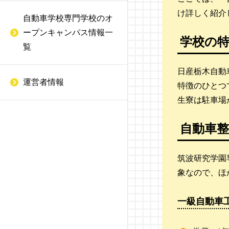
ってどんな内容？
度
け詳しく紹介
自動車学校専門学校のオ
WiZ 国際情報工科自動車
二級自動車整備士の就職
ープンキャンパス情報一
大学校
BMWマイスター制度
学校の
先は？
覧
名古屋未来工科専門学校
低圧電気取扱
一級自動車整備士の試験
日産栃木自動
ってどんな内容？
運営者情報
日産愛知自動車大学校
特徴のひとつ
有機溶剤作業主任者
生寮は駐車場
一級自動車整備士の就職
中部国際自動車大学校
整備管理者
先は？
自動車
静岡工科自動車大学校
危険物取扱者
一級自動車整備士と二級
自動車整備士は何が違
トヨタ名古屋自動車大学
筑波研究学園
損害保険募集人
う？
校
象なので、ほ
二輪自動車整備士
自動車エンジニアになる
日本理工情報専門学校
一級自動車
には
自動車検査員
長野自動車大学校