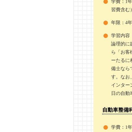
学費：1年
2級ジーゼル自動車整備士
習費含む
専門学校北海道自動車整
備大学校
年限：4
専門学校穴吹工科カレッ
学習内容
ジ
論理的に
ら「お客
YIC京都工科自動車大学校
ーたるに
備士なら
日産栃木自動車大学校
す。なお
筑波研究学園専門学校
インター
日の自動
日本自動車大学校 袖ケ浦
校
自動車整備
国際テクニカルデザイ
学費：1
ン・自動車専門学校