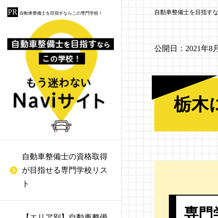
自動車整備士を目指す
自動車整備士を目指すならこの専門学校！
公開日：
2021年8
国際デザイン・ビューテ
群馬にある自動車整備士
自動車開発・エンジニア
給付金を活用して自動車
1級自動車整備士
ガソリンスタンドの整備
ィカレッジ
の専門学校
が目指せる大学リスト
整備士になる
士の仕事とは
栃木
2級自動車整備士
ホンダテクニカルカレッ
栃木にある自動車整備士
自動車整備士の給料はい
カーディーラーの仕事と
3級自動車整備士
ジ関西
の専門学校
くらぐらい？
は
アーク溶接作業者
自動車整備士の資格取得
広島自動車大学校
茨城にある自動車整備士
自動車整備士のやりがい
自動車整備工場の仕事と
が目指せる専門学校リス
の専門学校
と適性について
は
ガス溶接技能者
専門学校 広島工学院大学
ト
校
東京にある自動車整備士
認証工場と指定工場の違
危険物取扱者乙種4類
の専門学校
い
専門
【エリア別】自動車整備