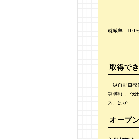
花壇自動車大学校
千葉県自動車大学校
就職率：100
埼玉自動車大学校
中央自動車大学校
富山自動車整備専門学校
取得で
静岡工科自動車大学校
一級自動車整
第4類）、低
太田自動車大学校
ス、ほか。
日本自動車大学校（NAT
S）
オープ
水戸自動車大学校