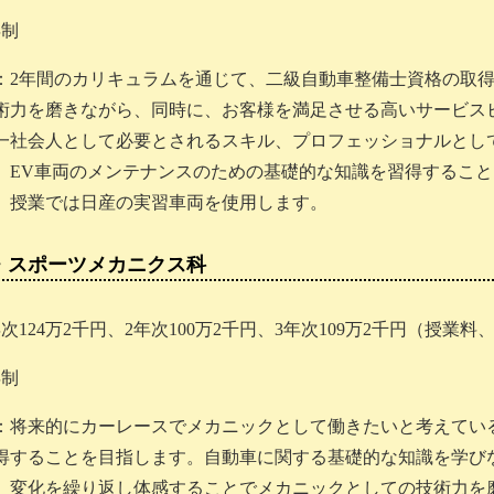
年制
：2年間のカリキュラムを通じて、二級自動車整備士資格の取
術力を磨きながら、同時に、お客様を満足させる高いサービス
一社会人として必要とされるスキル、プロフェッショナルとし
、EV車両のメンテナンスのための基礎的な知識を習得するこ
、授業では日産の実習車両を使用します。
・スポーツメカニクス科
次124万2千円、2年次100万2千円、3年次109万2千円（授
年制
：将来的にカーレースでメカニックとして働きたいと考えてい
得することを目指します。自動車に関する基礎的な知識を学び
、変化を繰り返し体感することでメカニックとしての技術力を