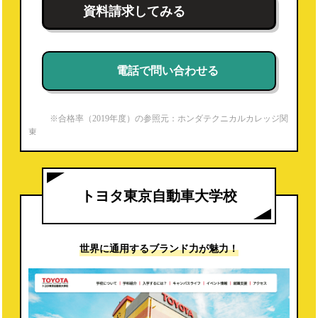
資料請求してみる
電話で問い合わせる
※合格率（2019年度）の参照元：ホンダテクニカルカレッジ関
東
https://www.hondacollege.ac.jp/honda_e/recruit/qualification
※就職内定率（2019年度）は電話調査より
トヨタ東京自動車大学校
世界に通用する
ブランド力が魅力！