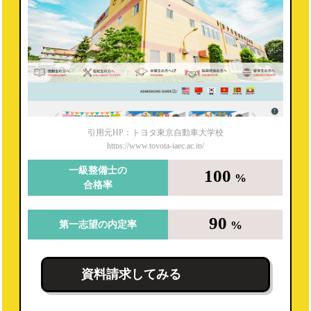
引用元HP：トヨタ東京自動車大学校
https://www.toyota-jaec.ac.jp/
一級整備士の
100
%
合格率
90
%
第一志望の内定率
資料請求してみる