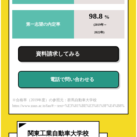
98.8
%
第一志望の内定率
(2019年～
2022年)
資料請求してみる
電話で問い合わせる
※合格率（2019年度）の参照元：群馬自動車大学校
https://www.gaus.ac.jp/faq/#:~:text=%E3%81%BE%E3%81%9F%E4%B8%
80%E7%B4%9A%E8%87%AA%E5%8B%95%E8%BB%8A%E6%95%B
4%E5%82%99%E5%A3%AB,%E5%AE%9F%E7%B8%BE%E3%82%9
2%E6%AE%8B%E3%81%97%E3%81%A6%E3%81%84%E3%81%BE%
E3%81%99%E3%80%82
関東工業自動車大学校