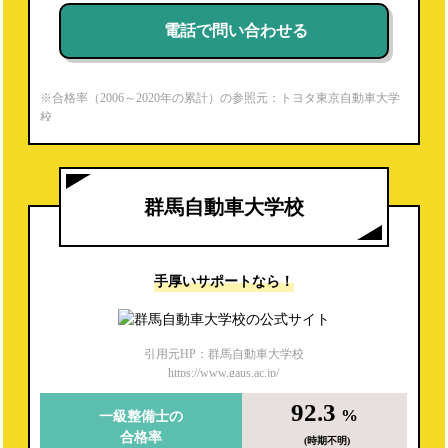
電話で問い合わせる
※合格率（2006～2020年の累計）の参照元：トヨタ東京自動車大学
校
https://www.toyota-jaec.ac.jp/firstmechanic/
※就職内定率（2020年度）の参照元：パンフレットより
群馬自動車大学校
手厚いサポートなら！
引用元HP：群馬自動車大学校
https://www.gaus.ac.jp/
92.3
%
一級整備士の
合格率
(時期不明)