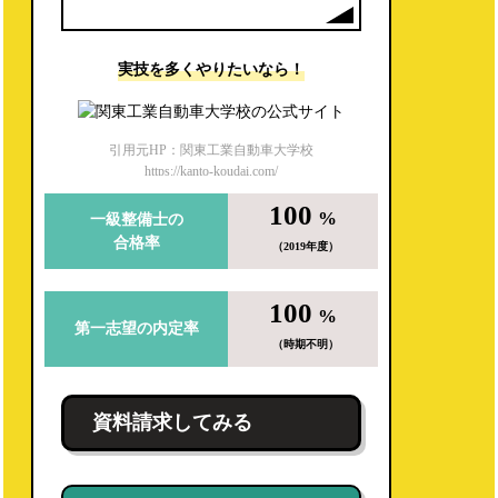
実技を多くやりたいなら！
引用元HP：関東工業自動車大学校
https://kanto-koudai.com/
100
%
一級整備士の
合格率
（2019年度）
100
%
第一志望の内定率
（時期不明）
資料請求してみる