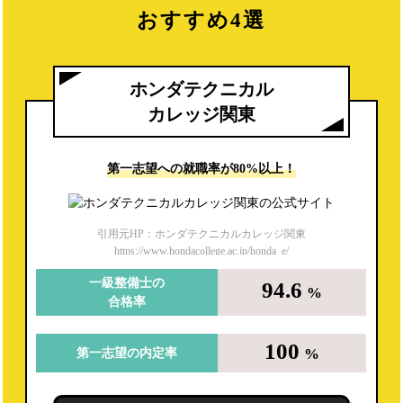
おすすめ4選
ホンダテクニカル
カレッジ関東
第一志望への
就職率が80%以上！
引用元HP：ホンダテクニカルカレッジ関東
https://www.hondacollege.ac.jp/honda_e/
一級整備士の
94.6
%
合格率
100
%
第一志望の内定率