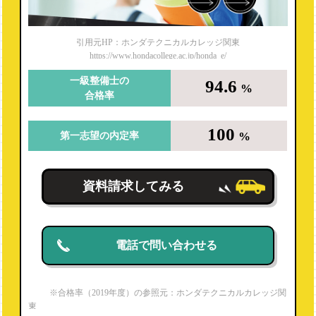
引用元HP：ホンダテクニカルカレッジ関東
https://www.hondacollege.ac.jp/honda_e/
一級整備士の
94.6
%
合格率
100
%
第一志望の内定率
資料請求してみる
電話で問い合わせる
※合格率（2019年度）の参照元：ホンダテクニカルカレッジ関
東