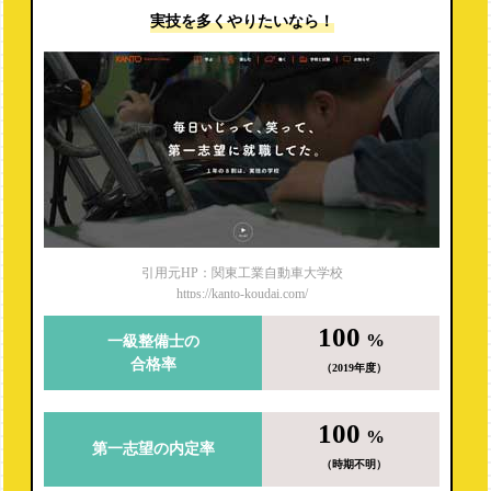
実技を多くやりたいなら！
引用元HP：関東工業自動車大学校
https://kanto-koudai.com/
100
%
一級整備士の
合格率
（2019年度）
100
%
第一志望の内定率
（時期不明）