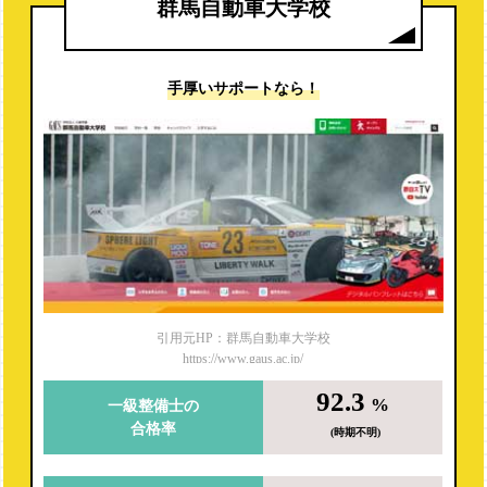
群馬自動車大学校
手厚いサポートなら！
引用元HP：群馬自動車大学校
https://www.gaus.ac.jp/
92.3
%
一級整備士の
合格率
(時期不明)