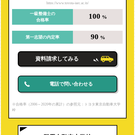
https://www.toyota-jaec.ac.jp/
一級整備士の
100
%
合格率
90
%
第一志望の内定率
資料請求してみる
電話で問い合わせる
※合格率（2006～2020年の累計）の参照元：トヨタ東京自動車大学
校
https://www.toyota-jaec.ac.jp/firstmechanic/
※就職内定率（2020年度）の参照元：パンフレットより