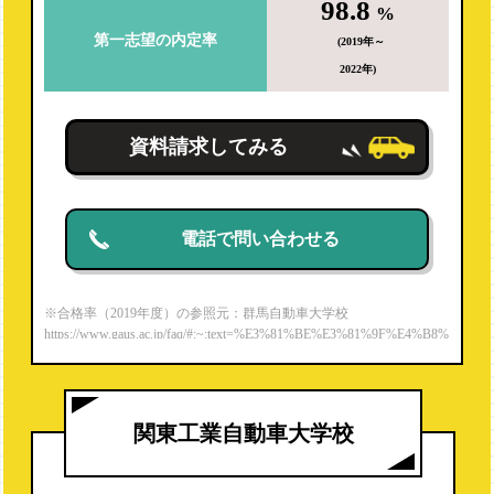
98.8
%
第一志望の内定率
(2019年～
2022年)
資料請求してみる
電話で問い合わせる
※合格率（2019年度）の参照元：群馬自動車大学校
https://www.gaus.ac.jp/faq/#:~:text=%E3%81%BE%E3%81%9F%E4%B8%
80%E7%B4%9A%E8%87%AA%E5%8B%95%E8%BB%8A%E6%95%B
4%E5%82%99%E5%A3%AB,%E5%AE%9F%E7%B8%BE%E3%82%9
2%E6%AE%8B%E3%81%97%E3%81%A6%E3%81%84%E3%81%BE%
E3%81%99%E3%80%82
関東工業自動車大学校