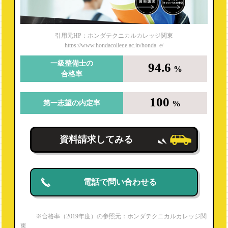
引用元HP：ホンダテクニカルカレッジ関東
https://www.hondacollege.ac.jp/honda_e/
一級整備士の
94.6
%
合格率
100
%
第一志望の内定率
資料請求してみる
電話で問い合わせる
※合格率（2019年度）の参照元：ホンダテクニカルカレッジ関
東