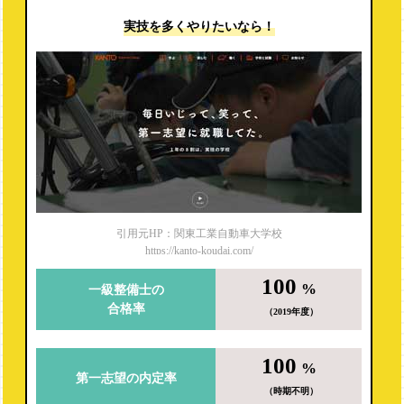
実技を多くやりたいなら！
引用元HP：関東工業自動車大学校
https://kanto-koudai.com/
100
%
一級整備士の
合格率
（2019年度）
100
%
第一志望の内定率
（時期不明）