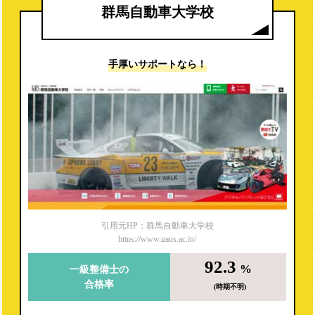
群馬自動車大学校
手厚いサポートなら！
引用元HP：群馬自動車大学校
https://www.gaus.ac.jp/
92.3
%
一級整備士の
合格率
(時期不明)