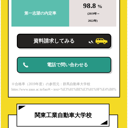
98.8
%
第一志望の内定率
(2019年～
2022年)
資料請求してみる
電話で問い合わせる
※合格率（2019年度）の参照元：群馬自動車大学校
https://www.gaus.ac.jp/faq/#:~:text=%E3%81%BE%E3%81%9F%E4%B8%
80%E7%B4%9A%E8%87%AA%E5%8B%95%E8%BB%8A%E6%95%B
4%E5%82%99%E5%A3%AB,%E5%AE%9F%E7%B8%BE%E3%82%9
2%E6%AE%8B%E3%81%97%E3%81%A6%E3%81%84%E3%81%BE%
E3%81%99%E3%80%82
関東工業自動車大学校