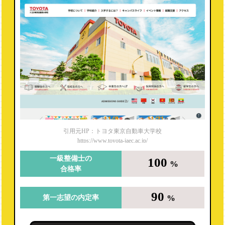
引用元HP：トヨタ東京自動車大学校
https://www.toyota-jaec.ac.jp/
一級整備士の
100
%
合格率
90
%
第一志望の内定率