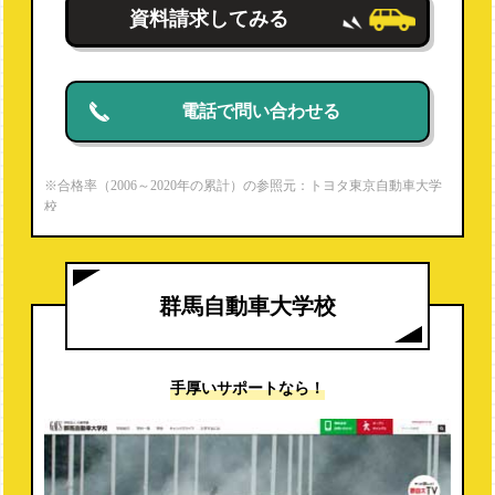
資料請求してみる
電話で問い合わせる
※合格率（2006～2020年の累計）の参照元：トヨタ東京自動車大学
校
https://www.toyota-jaec.ac.jp/firstmechanic/
※就職内定率（2020年度）の参照元：パンフレットより
群馬自動車大学校
手厚いサポートなら！