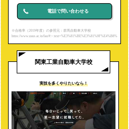
電話で問い合わせる
※合格率（2019年度）の参照元：群馬自動車大学校
https://www.gaus.ac.jp/faq/#:~:text=%E3%81%BE%E3%81%9F%E4%B8%
80%E7%B4%9A%E8%87%AA%E5%8B%95%E8%BB%8A%E6%95%B
4%E5%82%99%E5%A3%AB,%E5%AE%9F%E7%B8%BE%E3%82%9
2%E6%AE%8B%E3%81%97%E3%81%A6%E3%81%84%E3%81%BE%
E3%81%99%E3%80%82
関東工業自動車大学校
実技を多くやりたいなら！