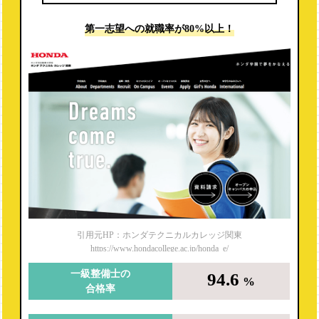
第一志望への
就職率が80%以上！
引用元HP：ホンダテクニカルカレッジ関東
https://www.hondacollege.ac.jp/honda_e/
一級整備士の
94.6
%
合格率