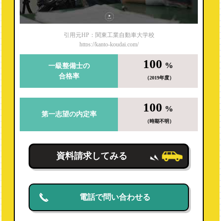
引用元HP：関東工業自動車大学校
https://kanto-koudai.com/
100
%
一級整備士の
合格率
（2019年度）
100
%
第一志望の内定率
（時期不明）
資料請求してみる
電話で問い合わせる