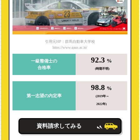
引用元HP：群馬自動車大学校
https://www.gaus.ac.jp/
92.3
%
一級整備士の
合格率
(時期不明)
98.8
%
第一志望の内定率
(2019年～
2022年)
資料請求してみる