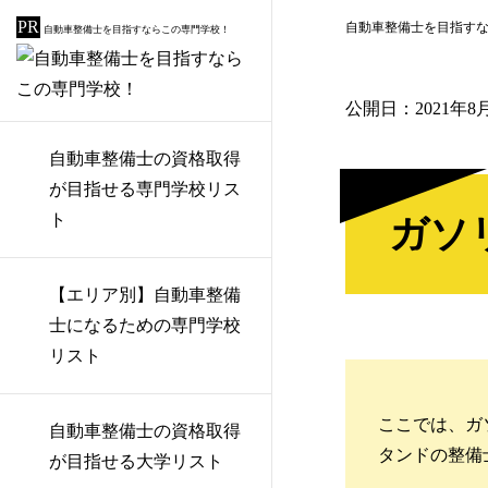
自動車整備士を目指す
自動車整備士を目指すならこの専門学校！
公開日：
2021年8
自動車整備士の資格取得
国際デザイン・ビューテ
群馬にある自動車整備士
自動車開発・エンジニア
給付金を活用して自動車
1級自動車整備士
ガソリンスタンドの整備
が目指せる専門学校リス
ィカレッジ
の専門学校
が目指せる大学リスト
整備士になる
士の仕事とは
ト
ガソ
2級自動車整備士
ホンダテクニカルカレッ
栃木にある自動車整備士
自動車整備士の給料はい
カーディーラーの仕事と
3級自動車整備士
【エリア別】自動車整備
ジ関西
の専門学校
くらぐらい？
は
士になるための専門学校
アーク溶接作業者
広島自動車大学校
茨城にある自動車整備士
自動車整備士のやりがい
自動車整備工場の仕事と
リスト
の専門学校
と適性について
は
ガス溶接技能者
専門学校 広島工学院大学
ここでは、ガ
自動車整備士の資格取得
校
東京にある自動車整備士
認証工場と指定工場の違
危険物取扱者乙種4類
タンドの整備
が目指せる大学リスト
の専門学校
い