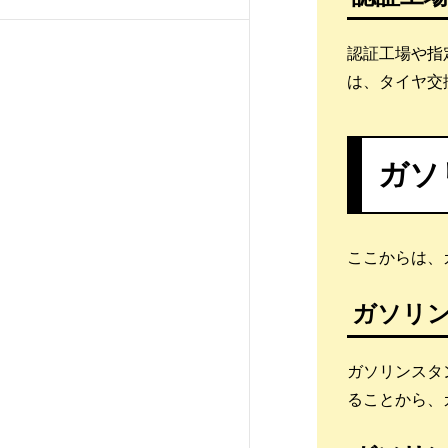
ってどんな内容？
度
WiZ 国際情報工科自動車
二級自動車整備士の就職
認証工場や指
大学校
BMWマイスター制度
先は？
は、タイヤ交
名古屋未来工科専門学校
低圧電気取扱
一級自動車整備士の試験
ってどんな内容？
日産愛知自動車大学校
ガソ
有機溶剤作業主任者
一級自動車整備士の就職
中部国際自動車大学校
整備管理者
先は？
ここからは、
静岡工科自動車大学校
危険物取扱者
一級自動車整備士と二級
自動車整備士は何が違
ガソリ
トヨタ名古屋自動車大学
損害保険募集人
う？
校
二輪自動車整備士
ガソリンスタ
自動車エンジニアになる
日本理工情報専門学校
ることから、
には
自動車検査員
長野自動車大学校