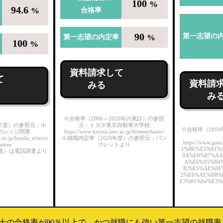
100
%
94.6
%
合格率
90
第一志望の
%
第一志望の内定率
100
%
資料請求して
て
資料請
みる
み
※合格率（2006～2020年の累計）の参照
年度）の参照元：ホ
元：トヨタ東京自動車大学校
※合格率（201
カレッジ関東
https://www.toyota-jaec.ac.jp/firstmechanic/
.ac.jp/honda_e/recru
※就職内定率（2020年度）の参照元：パン
https://www.gaus
cation
フレットより
1%BE%E3%81%
年度）は電話調査より
9A%E8%87%AA
A%E6%95%B4
B,%E5%AE%9F
2%E6%AE%8B%
E3%81%84%E3%
士の合格率が90％以上で、かつ就職にも強い第一志望の就職率を