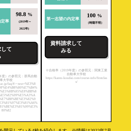
98.8
%
100
%
第一志望の内定率
内定率
(2019年～
（時期不明）
2022年)
資料請求して
求して
みる
る
※合格率（2019年度）の参照元：関東工業
自動車大学校
9年度）の参照元：群馬自動
https://kanto-koudai.com/course-info/firstclas
車大学校
s/
.ac.jp/faq/#:~:text=%E3%8
9F%E4%B8%80%E7%B4%
%E5%8B%95%E8%BB%8
%E5%82%99%E5%A3%A
%E7%B8%BE%E3%82%9
E3%81%97%E3%81%A6%
81%BE%E3%81%99%E3%
80%82
開示している4校を紹介します。※情報は2022年7月