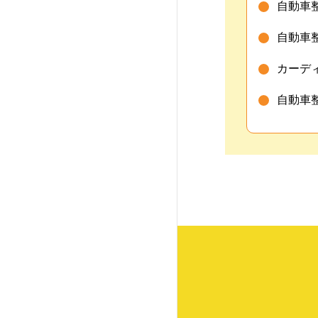
自動車
越生自動車大学校
自動車
阪和鳳自動車工業専門学
カーデ
校
自動車
京都自動車専門学校
神奈川総合大学校
横浜テクノオート専門学
校
ホンダテクニカル
カレッ
ジ関東
トヨタ東京自動車大学校