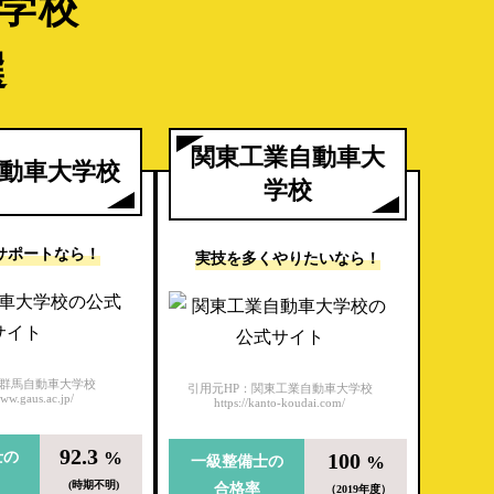
学校
選
関東工業自動車大
動車大学校
学校
サポートなら！
実技を多くやりたいなら！
：群馬自動車大学校
引用元HP：関東工業自動車大学校
www.gaus.ac.jp/
https://kanto-koudai.com/
92.3
%
士の
100
%
一級整備士の
(時期不明)
合格率
（2019年度）