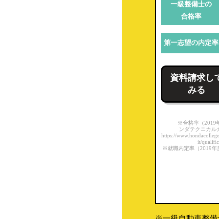
一級整備士の
花壇自動車大学校
合格率
千葉県自動車大学校
第一志望の内定率
埼玉自動車大学校
資料請求し
中央自動車大学校
みる
富山自動車整備専門学校
※合格率（2019
静岡工科自動車大学校
ンダテクニカル
https://www.hondacollege
it/qualifi
太田自動車大学校
※就職内定率（2019
日本自動車大学校（NAT
S）
水戸自動車大学校
※一級自動車整備