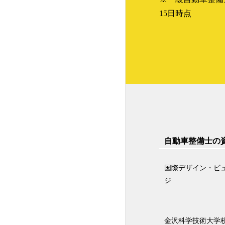
15日時点
西鉄自動車専門学校
麻生工科自動車学校
東海工科自動車大学校
国際自動車・ビューティ
ー専門学校
新潟国際自動車大学校
自動車整備士の
群馬自動車大学校
国際デザイン・ビ
関東工業自動車大学校
ジ
金沢科学技術大学