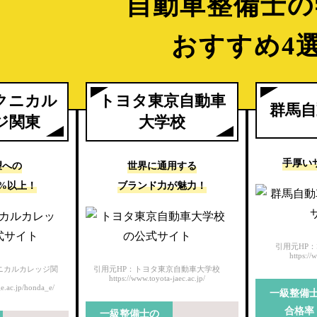
自動車整備士の
おすすめ4
クニカル
トヨタ東京自動車
群馬自
ジ関東
大学校
手厚い
望への
世界に通用する
0%以上！
ブランド力が魅力！
引用元HP
https://
ニカルカレッジ関
引用元HP：トヨタ東京自動車大学校
https://www.toyota-jaec.ac.jp/
e.ac.jp/honda_e/
一級整備
合格率
一級整備士の