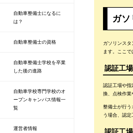
日産愛媛自動車大学校
中古自動車査定士
神奈川にある自動車整備
未経験から自動車整備士
自動車整備士になるに
日本モータースポーツ専
ガソ
士の専門学校
になるには
損保一般試験
は？
門学校大阪校
千葉にある自動車整備士
自動車整備士の仕事内容
ソーシャル検定
大阪自動車整備専門学校
の専門学校
自動車整備士の資格
ガソリンスタ
自動車の溶接資格をとる
自動車電気装置整備士
阪神自動車航空鉄道専門
ます。ここで
埼玉にある自動車整備士
には
学校
自動車車体整備士
の専門学校
自動車整備士学校を卒業
認証工
自動車検査員とは
した後の進路
金沢科学技術大学校
自動車タイヤ整備士
大型トラック整備士とは
認証工場や指
愛知自動車整備専門学校
産業車両整備技能士
自動車学校専門学校のオ
換、点検作業
車体整備士とは
ープンキャンパス情報一
富士メカニック専門学校
Honda認定資格
整備士が行う
覧
二輪自動車整備士とは
う場合、認定
赤門自動車整備大学校
トヨタ検定
二級自動車整備士の試験
運営者情報
認証工
松本情報工科専門学校
日産サービス技術修得制