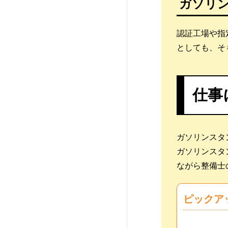
ガソリ
2級ジーゼル自動車整備士
専門学校北海道自動車整
備大学校
認証工場や指
としても、そ
専門学校穴吹工科カレッ
ジ
仕事
YIC京都工科自動車大学校
日産栃木自動車大学校
ガソリンスタ
筑波研究学園専門学校
ガソリンスタ
ながら整備士
日本自動車大学校 袖ケ浦
校
ピックア
国際テクニカルデザイ
ン・自動車専門学校