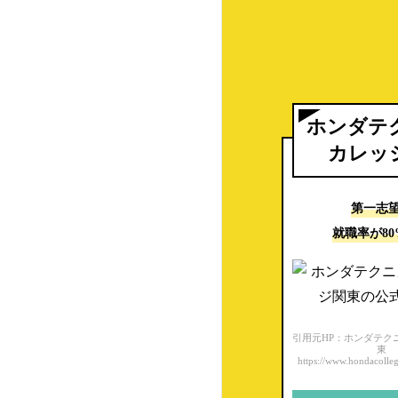
日産・自動車大学校
東京工科自動車大学校
大原自動車工科大学校
ホンダテ
読売自動車大学校
カレッ
日本工学院一級自動車整
備科
第一志
就職率が8
つくば自動車大学校
名鉄自動車専門学校
東京自動車大学校
引用元HP：ホンダテク
東
https://www.hondacolleg
第一自動車大学校