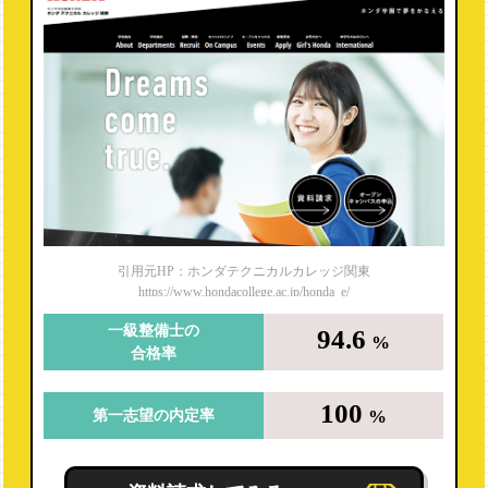
引用元HP：ホンダテクニカルカレッジ関東
https://www.hondacollege.ac.jp/honda_e/
一級整備士の
94.6
%
合格率
100
%
第一志望の内定率