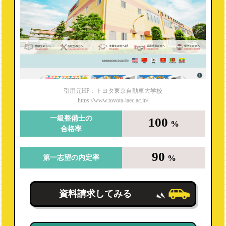
引用元HP：トヨタ東京自動車大学校
https://www.toyota-jaec.ac.jp/
一級整備士の
100
%
合格率
90
%
第一志望の内定率
資料請求してみる