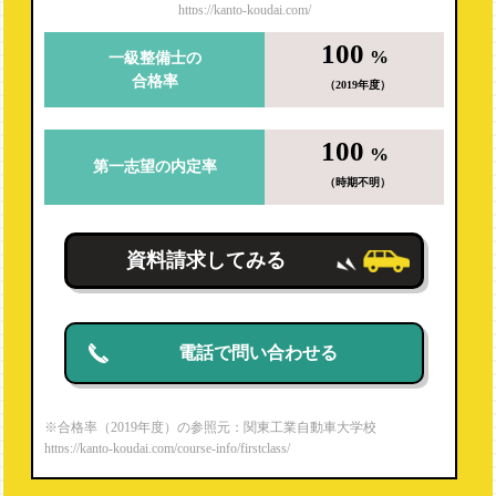
https://kanto-koudai.com/
100
%
一級整備士の
合格率
（2019年度）
100
%
第一志望の内定率
（時期不明）
資料請求してみる
電話で問い合わせる
※合格率（2019年度）の参照元：関東工業自動車大学校
https://kanto-koudai.com/course-info/firstclass/