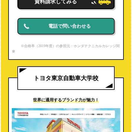
資料請求してみる
電話で問い合わせる
※合格率（2019年度）の参照元：ホンダテクニカルカレッジ関
東
https://www.hondacollege.ac.jp/honda_e/recruit/qualification
※就職内定率（2019年度）は電話調査より
トヨタ東京自動車大学校
世界に通用する
ブランド力が魅力！