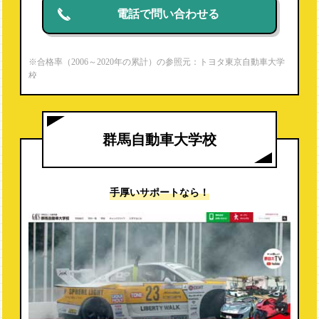
電話で問い合わせる
※合格率（2006～2020年の累計）の参照元：トヨタ東京自動車大学
校
https://www.toyota-jaec.ac.jp/firstmechanic/
※就職内定率（2020年度）の参照元：パンフレットより
群馬自動車大学校
手厚いサポートなら！