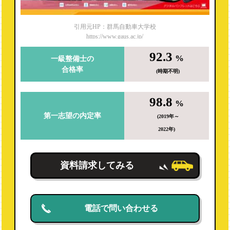
引用元HP：群馬自動車大学校
https://www.gaus.ac.jp/
92.3
%
一級整備士の
合格率
(時期不明)
98.8
%
第一志望の内定率
(2019年～
2022年)
資料請求してみる
電話で問い合わせる