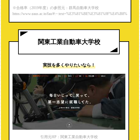
※合格率（2019年度）の参照元：群馬自動車大学校
https://www.gaus.ac.jp/faq/#:~:text=%E3%81%BE%E3%81%9F%E4%B8%
80%E7%B4%9A%E8%87%AA%E5%8B%95%E8%BB%8A%E6%95%B
4%E5%82%99%E5%A3%AB,%E5%AE%9F%E7%B8%BE%E3%82%9
2%E6%AE%8B%E3%81%97%E3%81%A6%E3%81%84%E3%81%BE%
E3%81%99%E3%80%82
関東工業自動車大学校
実技を多くやりたいなら！
引用元HP：関東工業自動車大学校