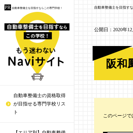
自動車整備士を目指す
自動車整備士を目指すならこの専門学校！
公開日：
2020年1
国際デザイン・ビューテ
群馬にある自動車整備士
自動車開発・エンジニア
給付金を活用して自動車
1級自動車整備士
ガソリンスタンドの整備
ィカレッジ
の専門学校
が目指せる大学リスト
整備士になる
士の仕事とは
阪和
2級自動車整備士
ホンダテクニカルカレッ
栃木にある自動車整備士
自動車整備士の給料はい
カーディーラーの仕事と
3級自動車整備士
ジ関西
の専門学校
くらぐらい？
は
アーク溶接作業者
自動車整備士の資格取得
広島自動車大学校
茨城にある自動車整備士
自動車整備士のやりがい
自動車整備工場の仕事と
が目指せる専門学校リス
の専門学校
と適性について
は
ガス溶接技能者
専門学校 広島工学院大学
ト
このページで
校
東京にある自動車整備士
認証工場と指定工場の違
危険物取扱者乙種4類
の専門学校
い
【エリア別】自動車整備