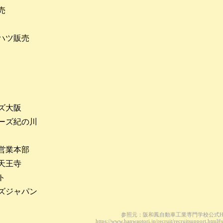
売
ハツ販売
ズ大阪
ーズ紀の川
営業本部
天王寺
ト
ズジャパン
参照元：阪和鳳自動車工業専門学校公式H
https://www.hanwaotori.jp/recruit/recruitsupport.html