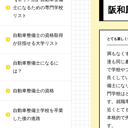
日産愛媛自動車大学校
中古自動車査定士
阪和
士になるための専門学校
神奈川にある自動車整備
未経験から自動車整備士
日本モータースポーツ専
リスト
士の専門学校
になるには
損保一般試験
門学校大阪校
千葉にある自動車整備士
自動車整備士の仕事内容
ソーシャル検定
自動車整備士の資格取得
大阪自動車整備専門学校
の専門学校
とても楽しく
が目指せる大学リスト
自動車の溶接資格をとる
自動車電気装置整備士
阪神自動車航空鉄道専門
埼玉にある自動車整備士
には
満もなく
学校
自動車車体整備士
の専門学校
達も同じ
自動車整備士になるに
自動車検査員とは
で学校や
は？
金沢科学技術大学校
自動車タイヤ整備士
良くして
大型トラック整備士とは
愛知自動車整備専門学校
備士にな
産業車両整備技能士
自動車整備士の資格
車体整備士とは
門学校は
富士メカニック専門学校
Honda認定資格
す。就職率
二輪自動車整備士とは
近くとて
自動車整備士学校を卒業
赤門自動車整備大学校
トヨタ検定
本格的で
した後の進路
二級自動車整備士の試験
す。
松本情報工科専門学校
日産サービス技術修得制