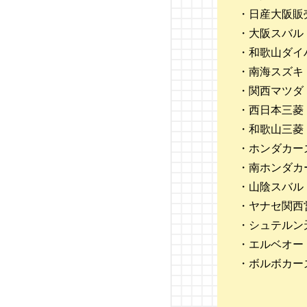
花壇自動車大学校
・日産大阪販
・大阪スバル
千葉県自動車大学校
・和歌山ダイ
・南海スズキ
埼玉自動車大学校
・関西マツダ
・西日本三菱
中央自動車大学校
・和歌山三菱
富山自動車整備専門学校
・ホンダカー
・南ホンダカ
静岡工科自動車大学校
・山陰スバル
・ヤナセ関西
太田自動車大学校
・シュテルン
日本自動車大学校（NAT
・エルベオー
S）
・ボルボカー
水戸自動車大学校