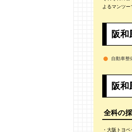
日産・自動車大学校
よるマンツー
東京工科自動車大学校
大原自動車工科大学校
阪和
読売自動車大学校
日本工学院一級自動車整
自動車整
備科
つくば自動車大学校
阪和
名鉄自動車専門学校
東京自動車大学校
全科の
第一自動車大学校
・大阪トヨペ