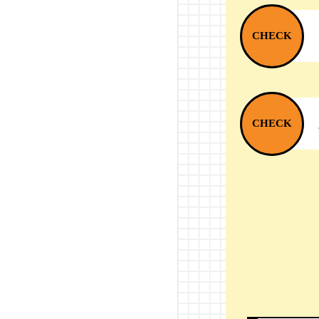
2級ジーゼル自動車整備士
専門学校北海道自動車整
備大学校
専門学校穴吹工科カレッ
ジ
YIC京都工科自動車大学校
日産栃木自動車大学校
筑波研究学園専門学校
日本自動車大学校 袖ケ浦
校
国際テクニカルデザイ
ン・自動車専門学校