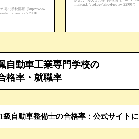
参照元：みんなの専門学校情報（https://ww
minkou.jp/vcollege/school/review/22900/）
門学校情報（https://www.
lege/school/review/22900/）
鳳自動車工業専門学校の
合格率・就職率
1級自動車整備士の合格率：
公式サイトに