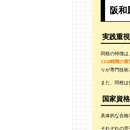
阪和
越生自動車大学校
阪和鳳自動車工業専門学
校
実践重
京都自動車専門学校
同校の特徴は
神奈川総合大学校
1350時間の実
りが専門技術
横浜テクノオート専門学
校
また、同校は
ホンダテクニカル
カレッ
国家資
ジ関東
具体的な合格
トヨタ東京自動車大学校
それぞれの苦