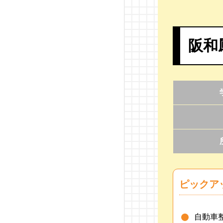
西鉄自動車専門学校
麻生工科自動車学校
阪和
東海工科自動車大学校
国際自動車・ビューティ
ー専門学校
新潟国際自動車大学校
群馬自動車大学校
関東工業自動車大学校
ピックア
自動車