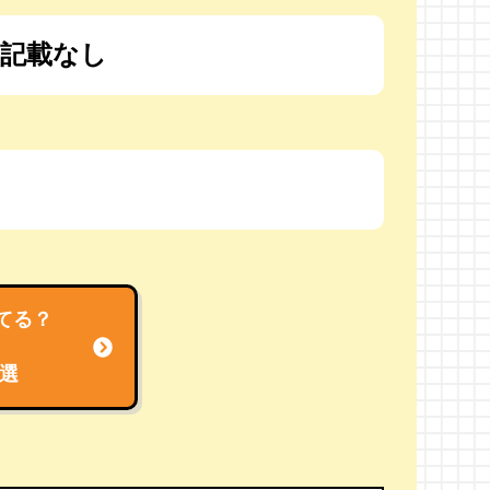
記載なし
てる？
選