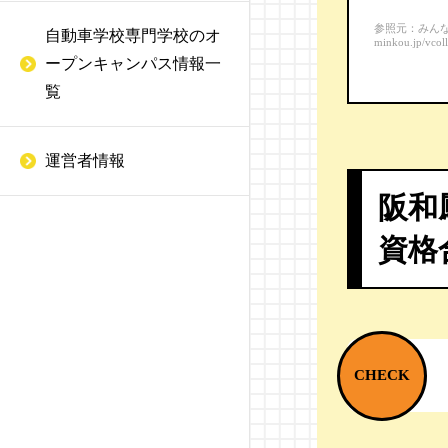
ってどんな内容？
度
参照元：みんなの専
自動車学校専門学校のオ
WiZ 国際情報工科自動車
minkou.jp/vcol
二級自動車整備士の就職
ープンキャンパス情報一
大学校
BMWマイスター制度
先は？
覧
名古屋未来工科専門学校
低圧電気取扱
一級自動車整備士の試験
ってどんな内容？
運営者情報
日産愛知自動車大学校
有機溶剤作業主任者
阪和
一級自動車整備士の就職
中部国際自動車大学校
整備管理者
先は？
資格
静岡工科自動車大学校
危険物取扱者
一級自動車整備士と二級
自動車整備士は何が違
トヨタ名古屋自動車大学
損害保険募集人
う？
校
二輪自動車整備士
自動車エンジニアになる
日本理工情報専門学校
には
自動車検査員
長野自動車大学校