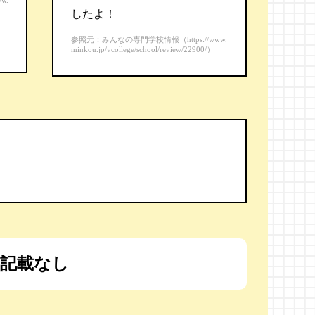
w.
したよ！
参照元：みんなの専門学校情報（https://www.
minkou.jp/vcollege/school/review/22900/）
記載なし