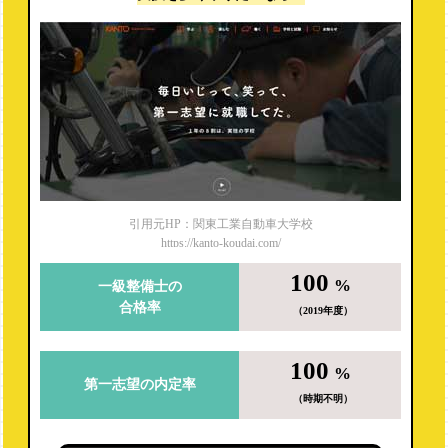
引用元HP：関東工業自動車大学校
https://kanto-koudai.com/
100
%
一級整備士の
合格率
（2019年度）
100
%
第一志望の内定率
（時期不明）