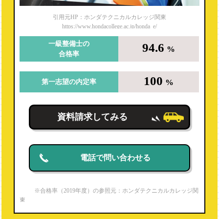
損害保険募集人
引用元HP：ホンダテクニカルカレッジ関東
https://www.hondacollege.ac.jp/honda_e/
二輪自動車整備士
一級整備士の
94.6
自動車検査員
%
合格率
2級ジーゼル自動車整備士
100
%
第一志望の内定率
資料請求してみる
電話で問い合わせる
※合格率（2019年度）の参照元：ホンダテクニカルカレッジ関
東
https://www.hondacollege.ac.jp/honda_e/recruit/qualification
※就職内定率（2019年度）は電話調査より