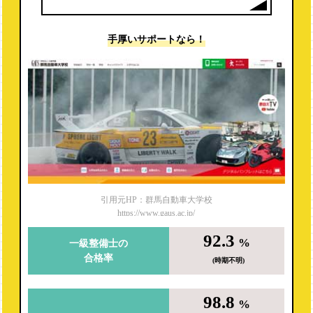
手厚いサポートなら！
引用元HP：群馬自動車大学校
https://www.gaus.ac.jp/
92.3
%
一級整備士の
合格率
(時期不明)
98.8
%