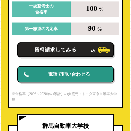
一級整備士の
100
%
合格率
90
%
第一志望の内定率
資料請求してみる
電話で問い合わせる
※合格率（2006～2020年の累計）の参照元：トヨタ東京自動車大学
校
https://www.toyota-jaec.ac.jp/firstmechanic/
※就職内定率（2020年度）の参照元：パンフレットより
群馬自動車大学校