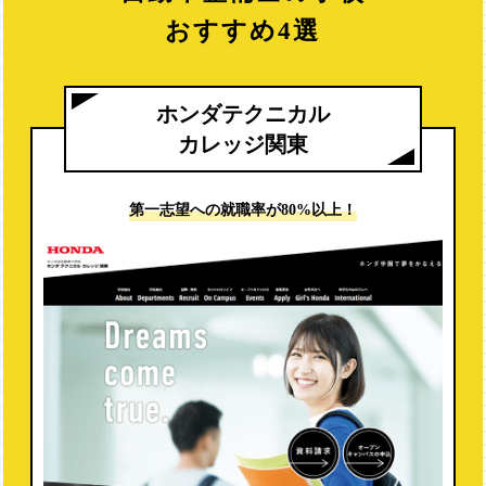
ソーシャル検定
おすすめ4選
自動車電気装置整備士
自動車車体整備士
ホンダテクニカル
自動車タイヤ整備士
カレッジ関東
産業車両整備技能士
Honda認定資格
第一志望への
就職率が80%以上！
トヨタ検定
日産サービス技術修得制度
BMWマイスター制度
低圧電気取扱
有機溶剤作業主任者
整備管理者
危険物取扱者