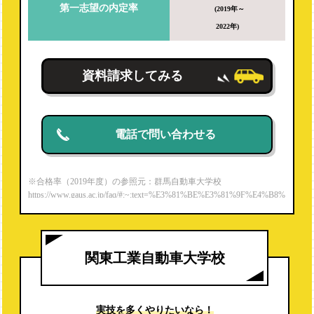
第一志望の内定率
(2019年～
2022年)
資料請求してみる
電話で問い合わせる
※合格率（2019年度）の参照元：群馬自動車大学校
https://www.gaus.ac.jp/faq/#:~:text=%E3%81%BE%E3%81%9F%E4%B8%
80%E7%B4%9A%E8%87%AA%E5%8B%95%E8%BB%8A%E6%95%B
4%E5%82%99%E5%A3%AB,%E5%AE%9F%E7%B8%BE%E3%82%9
2%E6%AE%8B%E3%81%97%E3%81%A6%E3%81%84%E3%81%BE%
E3%81%99%E3%80%82
関東工業自動車大学校
実技を多くやりたいなら！