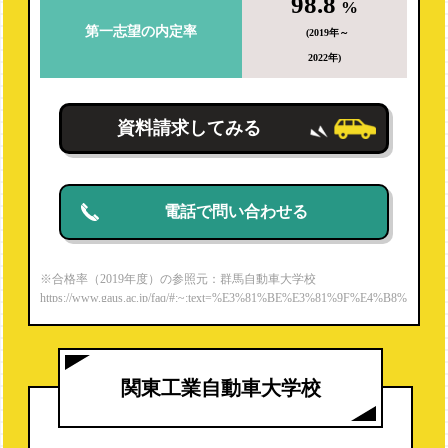
98.8
%
第一志望の内定率
(2019年～
2022年)
資料請求してみる
電話で問い合わせる
※合格率（2019年度）の参照元：群馬自動車大学校
https://www.gaus.ac.jp/faq/#:~:text=%E3%81%BE%E3%81%9F%E4%B8%
80%E7%B4%9A%E8%87%AA%E5%8B%95%E8%BB%8A%E6%95%B
4%E5%82%99%E5%A3%AB,%E5%AE%9F%E7%B8%BE%E3%82%9
2%E6%AE%8B%E3%81%97%E3%81%A6%E3%81%84%E3%81%BE%
E3%81%99%E3%80%82
関東工業自動車大学校