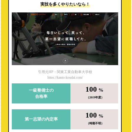
実技を多くやりたいなら！
引用元HP：関東工業自動車大学校
https://kanto-koudai.com/
100
%
一級整備士の
合格率
（2019年度）
100
%
第一志望の内定率
（時期不明）