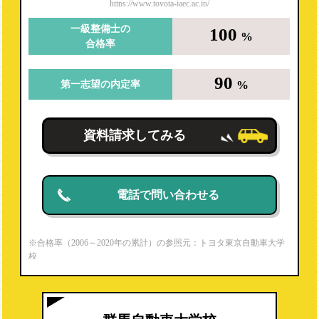
https://www.toyota-jaec.ac.jp/
千葉県自動車大学校
一級整備士の
100
%
合格率
埼玉自動車大学校
中央自動車大学校
90
%
第一志望の内定率
富山自動車整備専門学校
静岡工科自動車大学校
資料請求してみる
太田自動車大学校
日本自動車大学校（NATS）
電話で問い合わせる
水戸自動車大学校
西鉄自動車専門学校
※合格率（2006～2020年の累計）の参照元：トヨタ東京自動車大学
麻生工科自動車学校
校
https://www.toyota-jaec.ac.jp/firstmechanic/
東海工科自動車大学校
※就職内定率（2020年度）の参照元：パンフレットより
国際自動車・ビューティー専門学校