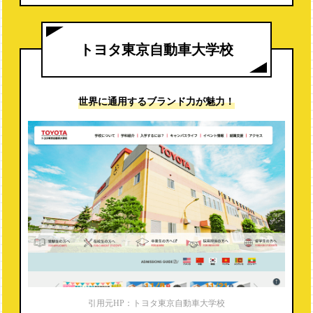
※就職内定率（2019年度）は電話調査より
ホンダテクニカル
カレッジ関東
トヨタ東京自動車大学校
トヨタ東京自動車大学校
日産・自動車大学校
世界に通用する
ブランド力が魅力！
東京工科自動車大学校
大原自動車工科大学校
読売自動車大学校
日本工学院一級自動車整備科
つくば自動車大学校
名鉄自動車専門学校
東京自動車大学校
第一自動車大学校
引用元HP：トヨタ東京自動車大学校
花壇自動車大学校