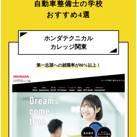
自動車整備士の学校
金沢科学技術大学校
おすすめ4選
愛知自動車整備専門学校
富士メカニック専門学校
ホンダテクニカル
赤門自動車整備大学校
カレッジ関東
松本情報工科専門学校
WiZ 国際情報工科自動車大学校
第一志望への
就職率が80%以上！
名古屋未来工科専門学校
日産愛知自動車大学校
中部国際自動車大学校
静岡工科自動車大学校
トヨタ名古屋自動車大学校
日本理工情報専門学校