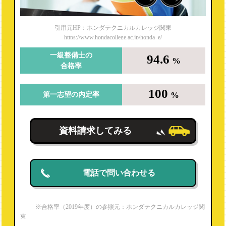
長野自動車大学校
専門学校北海道自動車整備大学校
引用元HP：ホンダテクニカルカレッジ関東
https://www.hondacollege.ac.jp/honda_e/
専門学校穴吹工科カレッジ
一級整備士の
94.6
YIC京都工科自動車大学校
%
合格率
日産栃木自動車大学校
100
筑波研究学園専門学校
%
第一志望の内定率
日本自動車大学校 袖ケ浦校
資料請求してみる
国際テクニカルデザイン・自動車専門学校
越生自動車大学校
阪和鳳自動車工業専門学校
電話で問い合わせる
京都自動車専門学校
神奈川総合大学校
※合格率（2019年度）の参照元：ホンダテクニカルカレッジ関
東
横浜テクノオート専門学校
https://www.hondacollege.ac.jp/honda_e/recruit/qualification