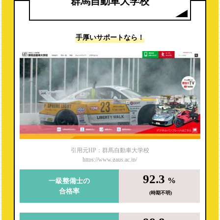
群馬自動車大学校
新潟国際自動車大学校
群馬自動車大学校
手厚いサポートなら！
関東工業自動車大学校
引用元HP：群馬自動車大学校
https://www.gaus.ac.jp/
92.3
%
一級整備士の
合格率
(時期不明)