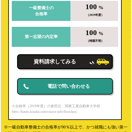
100
%
一級整備士の
合格率
（2019年度）
100
%
第一志望の内定率
（時期不明）
資料請求してみる
電話で問い合わせる
※合格率（2019年度）の参照元：関東工業自動車大学校
https://kanto-koudai.com/course-info/firstclass/
※一級自動車整備士の合格率が90％以上で、かつ就職にも強い第一