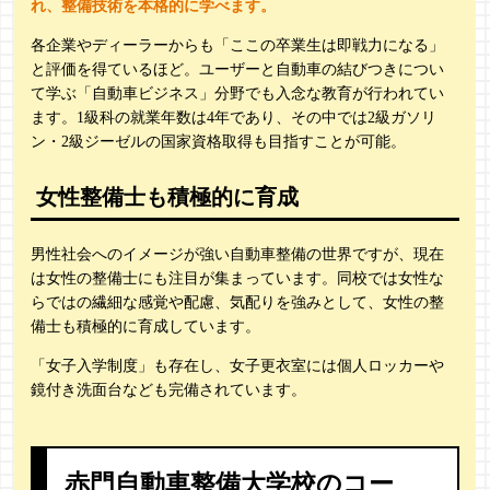
れ、整備技術を本格的に学べます。
各企業やディーラーからも「ここの卒業生は即戦力になる」
と評価を得ているほど。ユーザーと自動車の結びつきについ
て学ぶ「自動車ビジネス」分野でも入念な教育が行われてい
ます。1級科の就業年数は4年であり、その中では2級ガソリ
ン・2級ジーゼルの国家資格取得も目指すことが可能。
女性整備士も積極的に育成
男性社会へのイメージが強い自動車整備の世界ですが、現在
は女性の整備士にも注目が集まっています。同校では女性な
らではの繊細な感覚や配慮、気配りを強みとして、女性の整
備士も積極的に育成しています。
「女子入学制度」も存在し、女子更衣室には個人ロッカーや
鏡付き洗面台なども完備されています。
赤門自動車整備大学校のコー