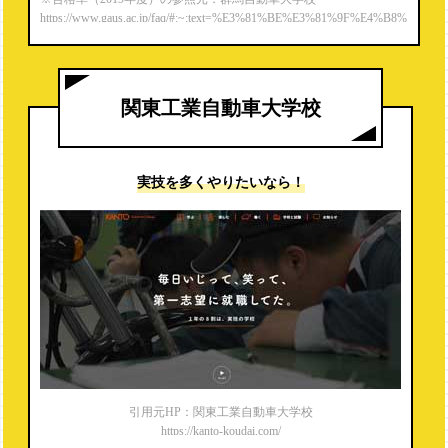
https://www.gaus.ac.jp/faq/#:~:text=%E3%81%BE%E3%81%9F%E4%B8%
80%E7%B4%9A%E8%87%AA%E5%8B%95%E8%BB%8A%E6%95%B
4%E5%82%99%E5%A3%AB,%E5%AE%9F%E7%B8%BE%E3%82%9
2%E6%AE%8B%E3%81%97%E3%81%A6%E3%81%84%E3%81%BE%
E3%81%99%E3%80%82
関東工業自動車大学校
実技を多くやりたいなら！
引用元HP：関東工業自動車大学校
https://kanto-koudai.com/