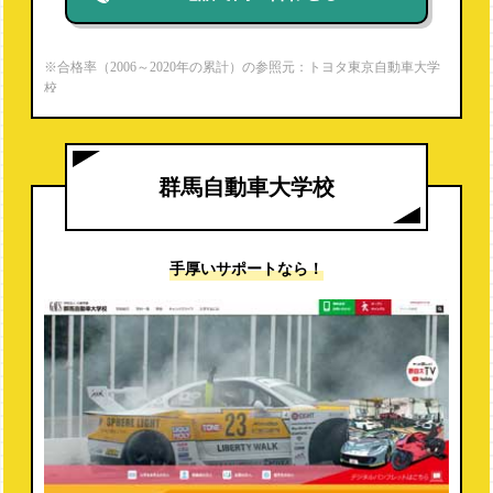
※合格率（2006～2020年の累計）の参照元：トヨタ東京自動車大学
校
https://www.toyota-jaec.ac.jp/firstmechanic/
※就職内定率（2020年度）の参照元：パンフレットより
群馬自動車大学校
手厚いサポートなら！