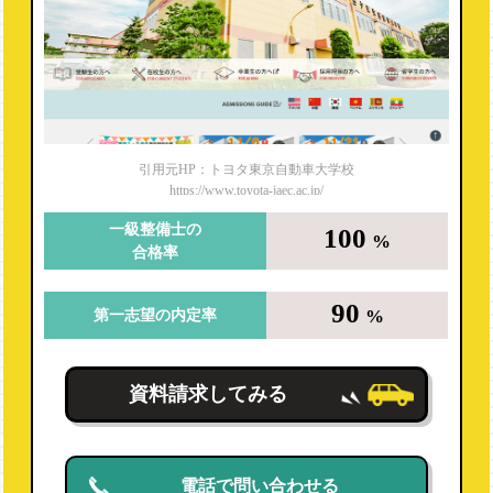
引用元HP：トヨタ東京自動車大学校
https://www.toyota-jaec.ac.jp/
一級整備士の
100
%
合格率
90
%
第一志望の内定率
資料請求してみる
電話で問い合わせる