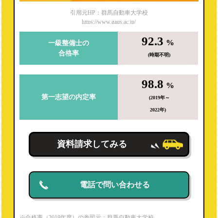
引用元HP：群馬自動車大学校
https://www.gaus.ac.jp/
92.3
%
一級整備士の
合格率
(時期不明)
98.8
%
第一志望の内定率
(2019年～
2022年)
資料請求してみる
電話で問い合わせる
※合格率（2019年度）の参照元：群馬自動車大学校