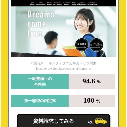
引用元HP：ホンダテクニカルカレッジ関東
https://www.hondacollege.ac.jp/honda_e/
一級整備士の
94.6
%
合格率
100
%
第一志望の内定率
資料請求してみる