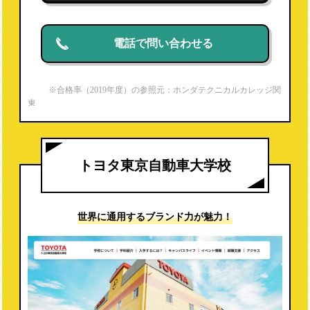
電話で問い合わせる
※合格率（2019年度）の参照元：ホンダテクニカルカレッジ関
東
https://www.hondacollege.ac.jp/honda_e/recruit/qualification
※就職内定率（2019年度）は電話調査より
トヨタ東京自動車大学校
世界に通用する
ブランド力が魅力！